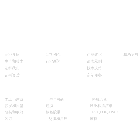
关于我们
新闻和事件
服务
联系我们
企业介绍
公司动态
产品建议
联系信息
生产和技术
行业新闻
请求示例
选择我们
技术支持
证书资质
定制服务
产品
木工与建筑
医疗用品
热熔PSA
沙发和床垫
过滤
PUR和清洁剂
包装和纸箱
标签胶带
EVA,POE,APAO
装订
纺织和层压
胶棒