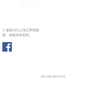
油车港镇茶园
北路211号
© 版权2023上海正野热熔
胶。保留所有权利。
浙ICP备20005285号