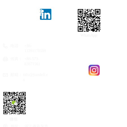
上海正野热熔
胶有限公司
嘉兴市正野新
材料有限公司
WhatsApp
电话:
+86-
13391170589
传真：
+86-573-
83871561
邮箱：
info@jiaodeli.c
n
微信
地址:
浙江省嘉兴市